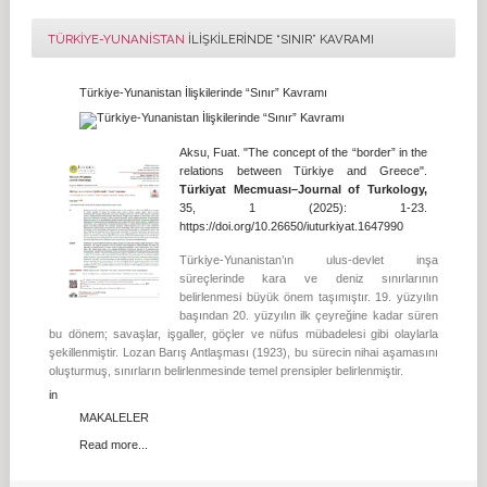
TÜRKIYE-YUNANISTAN
İLIŞKILERINDE “SINIR” KAVRAMI
Türkiye-Yunanistan İlişkilerinde “Sınır” Kavramı
Aksu, Fuat. "The concept of the “border” in the
relations between Türkiye and Greece".
Türkiyat Mecmuası–Journal of Turkology,
35, 1 (2025): 1-23.
https://doi.org/10.26650/iuturkiyat.1647990
Türkiye-Yunanistan’ın ulus-devlet inşa
süreçlerinde kara ve deniz sınırlarının
belirlenmesi büyük önem taşımıştır. 19. yüzyılın
başından 20. yüzyılın ilk çeyreğine kadar süren
bu dönem; savaşlar, işgaller, göçler ve nüfus mübadelesi gibi olaylarla
şekillenmiştir. Lozan Barış Antlaşması (1923), bu sürecin nihai aşamasını
oluşturmuş, sınırların belirlenmesinde temel prensipler belirlenmiştir.
in
MAKALELER
Read more...