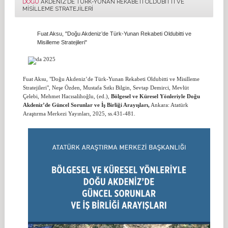
DOĞU
AKDENIZ’DE TÜRK-YUNAN REKABETI OLDUBITTI VE
MISILLEME STRATEJILERI
Fuat Aksu, "Doğu Akdeniz’de Türk-Yunan Rekabeti Oldubitti ve
Misilleme Stratejileri"
Fuat Aksu, "Doğu Akdeniz’de Türk-Yunan Rekabeti Oldubitti ve Misilleme
Stratejileri", Neşe Özden, Mustafa Sıtkı Bilgin, Sevtap Demirci, Mevlüt
Çelebi, Mehmet Hacısalihoğlu, (ed.),
Bölgesel ve Küresel Yönleriyle Doğu
Akdeniz’de Güncel Sorunlar ve İş Birliği Arayışları,
Ankara: Atatürk
Araştırma Merkezi Yayınları, 2025, ss.431-481.