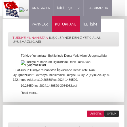
ANA SAYFA
İKİLİ İLİŞKİLER
HAKKIMIZDA
YAYINLAR
KÜTÜPHANE
İLETİŞİM
TÜRKIYE-YUNANISTAN
İLIŞKILERINDE DENIZ YETKI ALANI
UYUŞMAZLIKLARI
Türkiye-Yunanistan İlişkilerinde Deniz Yetki Alanı Uyuşmazlıkları
Fuat Aksu.“Türkiye-Yunanistan İlişkilerinde Deniz Yetki Alanı
Uyuşmazlıkları”. Avrasya İncelemeleri Dergisi 13, sy. 2 (Eylül 2024): 89-
122. https://doi.org/10.26650/jes.2024.1489520.
10.26650-jes.2024.1489520-3954082.pdf
Read more...
ÜYE GIRIŞ
ÜYELIK