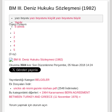
BM III. Deniz Hukuku Sözleşmesi (1982)
yazı boyutu
yazı boyutunu küçült
yazı boyutunu büyüt
Yazdır
Ögeyi Oylayın
E-posta
1
2
3
4
5
(0 oy)
BM III. Deniz Hukuku Sözleşmesi (1982)
Okunma
3504
kez
Son Düzenlenme Perşembe, 05 Nisan 2018 14:24
Yayınlandığı Kategori
BELGELER
Ek Dosyaları İndir:
unclos ab resmi gazete nüshası.pdf
(2548 İndirmeler)
Bu kategorideki diğerleri:
« 1964 Kararnamesi
BERN AGREEMENT
BETWEEN TURKEY AND GREECE (11 November 1976) »
Yorum yapmak için oturum açın