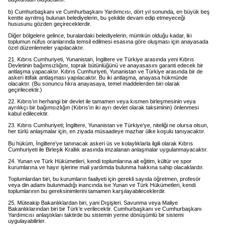
b) Cumhurbaşkanı ve Cumhurbaşkanı Yardımcısı, dört yıl sonunda, en büyük beş
kentte ayrılmış bulunan belediyelerin, bu şekilde devam edip etmeyeceği
hususunu gözden geçireceklerdir.
Diğer bölgelere gelince, buralardaki belediyelerin, mümkün olduğu kadar, iki
toplumun nüfus oranlarında temsil edilmesi esasına göre oluşması için anayasada
özel düzenlemeler yapılacaktır.
21. Kıbrıs Cumhuriyeti, Yunanistan, İngiltere ve Türkiye arasında yeni Kıbrıs
Devletinin bağımsızlığını, toprak bütünlüğünü ve anayasasını garanti edecek bir
antlaşma yapacaktır. Kıbrıs Cumhuriyeti, Yunanistan ve Türkiye arasında bir de
askeri ittifak antlaşması yapılacaktır. Bu iki antlaşma, anayasa hükmünde
olacaktır. (Bu sonuncu fıkra anayasaya, temel maddelerden biri olarak
geçirilecektir.)
22. Kıbrıs’ın herhangi bir devlet ile tamamen veya kısmen birleşmesinin veya
ayrılıkçı bir bağımsızlığın (Kıbrıs’ın iki ayrı devlet olarak taksiminin) önlenmesi
kabul edilecektir.
23. Kıbrıs Cumhuriyeti; İngiltere, Yunanistan ve Türkiye’ye, niteliği ne olursa olsun,
her türlü anlaşmalar için, en ziyada müsaadeye mazhar ülke koşulu tanıyacaktır.
Bu hüküm, İngiltere’ye tanınacak askeri üs ve kolaylıklarla ilgili olarak Kıbrıs
Cumhuriyeti ile Birleşik Krallık arasında imzalanan anlaşmalar uygulanmayacaktır.
24. Yunan ve Türk Hükümetleri, kendi toplumlarına ait eğitim, kültür ve spor
kurumlarına ve hayır işlerine mali yardımda bulunma hakkına sahip olacaklardır.
Toplumlardan biri, bu kurumların faaliyeti için gerekli sayıda öğretmen, profesör
veya din adamı bulunmadığı inancında ise Yunan ve Türk Hükümetleri, kendi
toplumlarının bu gereksinimlerini tamamen karşılayabileceklerdir.
25. Müteakip Bakanlıklardan biri, yani Dışişleri. Savunma veya Maliye
Bakanlıklarından biri bir Türk’e verilecektir. Cumhurbaşkanı ve Cumhurbaşkanı
Yardımcısı anlaştıkları taktirde bu sistemin yerine dönüşümlü bir sistemi
uygulayabilirler.