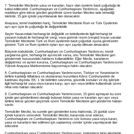
7. Temsilciler Meclisinin yasa ve kararları, hazır olan üyelerin basit çoğunluğu ile
kabul edilecektir. Cumhurbaşkanı ve Cumhurbaşkanı Yardımcısı. aşağıdaki
maddeye göre tekrar gözden geçirilmek üzere bunları Meclise iade etmediği
taktirde, 15 gün içinde yayımlanarak ilan olunacaktır.
Anayasa, temel maddeleri hariç, Temsilciler Meclisinin Rum ve Türk Üyelerinin
ayrı ayrı üçte iki çoğunluğu ile değiştirilebilir.
Seçim Yasasındaki herhangi bir değişiklik ve belediyelerde ilgili herhangi bir
yasanın kabulü ile herhangi bir vergi, veya gümrük resmi (vergisi) koyan yasalar.
Temsilciler Meclisinin Türk ve Rum üyelerinin basit çoğunluk oyuna gereksinim
gösterir. Türk ve Rum üyelerin oyları ayrı ayrı sayılıp dikkate alınacaktır.
Bütçenin kabulünde, Cumhurbaşkanı ve Cumhurbaşkanı Yardımcısı, kendi
yargılarına göre, herhangi bir ayrımcılık varsa, onu Temsilciler Meclisine geri
göndermek hususundaki haklarını kullanabilirler, Eğer Meclis, kararlarını
değiştirmez ve aynen korursa, Cumhurbaşkanı ve Cumhurbaşkanı Yardımcısının
Yüksek Anayasa Mahkemesine başvurmaya hakkı olacaktır.
8. Cumhurbaşkanı ve Cumhurbaşkanı Yardımcısının, Türkiye ve Yunanistan’ın
birlikte katıldığı ittifaklara ve uluslararası kurumlara Kıbrıs Cumhuriyetinin de
katılması dışında. EK- 1 ‘de belirtilen savunma, güvenlik konuları ve dış işleriyle
ilgili herhangi bir yasa veya karara karşı, ayrı ayrı veya birlikte kullanılmak üzere
nihai veto hakları olacaktır.
9. Cumhurbaşkanı ve Cumhurbaşkanı Yardımcısının, 15 günü aşmayan bu süre
içinde geri gönderilmesi olanağı bulunan bütün yasa ve kararları ayrı ayrı veya
birlikte tekrar gözden geçirmek üzere Temsilciler Meclisine geri gönderme hakları
vardır.
Temsilciler Meclisi, bu suretle geri gönderilen konu hakkında, 15 günlük süre
içinde kararını verecektir. Temsilciler Meclisi, kararında ısrar ederse,
Cumhurbaşkanı ve Cumhurbaşkanı Yardımcısı söz konusu yasa veya kararı,
yasa ve kararların ilan edilmesi için saptanmış süreler içinde yayınlayarak ilan
edecektir.
Cumhurbaşkanı veya Cumhurbaşkanı Yardımcısının, toplumların birisi aleyhinde