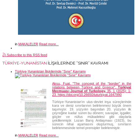
in
MAKALELER
Read more...
Subscribe to this RSS feed
TÜRKIYE-YUNANISTAN
İLIŞKILERINDE “SINIR” KAVRAMI
Türkiye-Yunanistan İlişkilerinde “Sınır” Kavramı
Aksu, Fuat. "The concept of the “border” in the
relations between Türkiye and Greece".
Türkiyat
Mecmuası–Journal of Turkology,
35, 1 (2025): 1-
23. https://doi.org/10.26650/iuturkiyat.1647990
Türkiye-Yunanistan’ın ulus-devlet inşa süreçlerinde
kara ve deniz sınırlarının belirlenmesi büyük önem
taşımıştır. 19. yüzyılın başından 20. yüzyılın ilk
çeyreğine kadar süren bu dönem; savaşlar, işgaller,
göçler ve nüfus mübadelesi gibi olaylarla
şekillenmiştir. Lozan Barış Antlaşması (1923), bu
sürecin nihai aşamasını oluşturmuş, sınırların
belirlenmesinde temel prensipler belirlenmiştir.
in
MAKALELER
Read more...