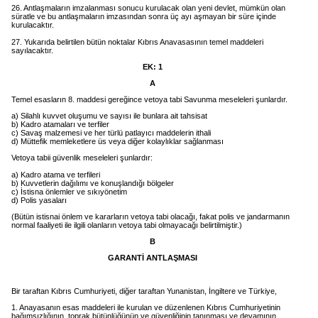
26. Antlaşmaların imzalanması sonucu kurulacak olan yeni devlet, mümkün olan
süratle ve bu antlaşmaların imzasından sonra üç ayı aşmayan bir süre içinde
kurulacaktır.
27. Yukarıda belirtilen bütün noktalar Kıbrıs Anavasasının temel maddeleri
sayılacaktır.
EK: 1
A
Temel esasların 8. maddesi gereğince vetoya tabi Savunma meseleleri şunlardır.
a) Silahlı kuvvet oluşumu ve sayısı ile bunlara ait tahsisat
b) Kadro atamaları ve terfiler
c) Savaş malzemesi ve her türlü patlayıcı maddelerin ithali
d) Müttefik memleketlere üs veya diğer kolaylıklar sağlanması
Vetoya tabii güvenlik meseleleri şunlardır:
a) Kadro atama ve terfileri
b) Kuvvetlerin dağılımı ve konuşlandığı bölgeler
c) İstisna önlemler ve sıkıyönetim
d) Polis yasaları
(Bütün istisnai önlem ve kararların vetoya tabi olacağı, fakat polis ve jandarmanın
normal faaliyeti ile ilgili olanların vetoya tabi olmayacağı belirtilmiştir.)
B
GARANTİ ANTLAŞMASI
Bir taraftan Kıbrıs Cumhuriyeti, diğer taraftan Yunanistan, İngiltere ve Türkiye,
1. Anayasanın esas maddeleri ile kurulan ve düzenlenen Kıbrıs Cumhuriyetinin
bağımsızlığının, toprak bütünlüğünün ve güvenliğinin tanınması ve devamının