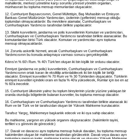
mahallerde, merkezi yönetime karşı sorumlu yöresel yönetim organları,
münhasıran bu topluma mensup memurlardan oluşacaktır.
12. Cumhuriyet Başsavcısının, Genel Müfettişin, Baş Muhasibin ve Emisyon
Bankası Genel Müdürünün Yardımcıları, üstlerinin (şeflerinin) mensup olduğu
toplumdan olmayacaklardır. Bu mevkilere atamalar, Cumhurbaşkanı ve
Cumhurbaşkanı Yardımcısı tarafından birlikte yapılacaktır.
13. Silahlı kuvvetlerin, jandarma ve polis kuvvetlerinin Komutan ve yardımcıları,
Cumhurbaşkanı ve Cumhurbaşkanı Yardımcısı tarafından birlikte atanacaklar. Bu
komutanlardan birisi Türk olacaktır. Komutan ve yardımcıları aynı topluma
mensup olmayacaklardır.
14. Zorunlu askerlik hizmeti, ancak Cumhurbaşkanı ve Cumhurbaşkanı
Yardımcısının bu konuda anlaşmaya varması sonucu gerçekleşebilir.
Kıbrıs’ın % 60’ı Rum. % 40’ı Türk’ten oluşan iki bin kişilik bir ordusu olacaktır.
Emniyet (jandarma ve polis) kuvvetlerinin, Cumhurbaşkanı ve Cumhurbaşkanı
Yardımcısının ortak kararı ile eksiltilip arttırılabilecek iki bin kişilik bir birliği
olacaktır. Emniyet kuvvetleri % 70 Rum ve % 30 Türklerden oluşacaktır. Türklerin
emniyet kuvvetleri içindeki oranı en fazla % 40’a yükselecek, Rumlar için ise en az
% 60’a inecektir.
15. Cumhuriyet ülkesinin yalnız bu toplum bireylerinin yüzde yüzüne yaklaşan bir
oranda oturduğu bölgelerde bulanan kuvvetler, bu topluma mensup olacaktır.
16. Cumhurbaşkanı ve Cumhurbaşkanı Yardımcısı tarafından birlikte atanacak iki
Rum ve bir Türk ve bir tarafsızdan oluşan bir Yüksek Mahkeme kurulacaktır.
Tarafsız Yargıç, Mahkemeye başkanlık edecek ve iki oya sahip olacaktır.
Bu mahkeme, yargının en yüksek organını oluşturacaktır. (hakimlerin tayini,
terfileri v.s görevini de görecektir.)
17. Davalı ve davacısı aynı topluma mensup hukuk davaları, bu topluma mensup
hakimlerden oluşan bir mahkeme tarafından görülecektir. Davalı veya davacı ayrı
toplumlara mensup iseler, mahkeme karma olacak ve oluşumu Yüksek Mahkeme