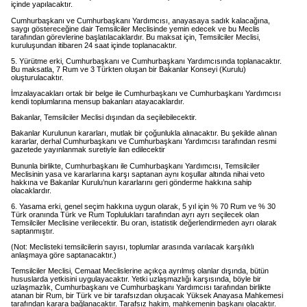
içinde yapılacaktır.
Cumhurbaşkanı ve Cumhurbaşkanı Yardımcısı, anayasaya sadık kalacağına,
saygı göstereceğine dair Temsilciler Meclisinde yemin edecek ve bu Meclis
tarafından görevlerine başlatılacaklardır. Bu maksat için, Temsilciler Meclisi,
kuruluşundan itibaren 24 saat içinde toplanacaktır.
5. Yürütme erki, Cumhurbaşkanı ve Cumhurbaşkanı Yardımcısında toplanacaktır.
Bu maksatla, 7 Rum ve 3 Türkten oluşan bir Bakanlar Konseyi (Kurulu)
oluşturulacaktır.
İmzalayacakları ortak bir belge ile Cumhurbaşkanı ve Cumhurbaşkanı Yardımcısı
kendi toplumlarına mensup bakanları atayacaklardır.
Bakanlar, Temsilciler Meclisi dışından da seçilebilecektir.
Bakanlar Kurulunun kararları, mutlak bir çoğunlukla alınacaktır. Bu şekilde alınan
kararlar, derhal Cumhurbaşkanı ve Cumhurbaşkanı Yardımcısı tarafından resmi
gazetede yayınlanmak suretiyle ilan edilecektir
Bununla birlikte, Cumhurbaşkanı ile Cumhurbaşkanı Yardımcısı, Temsilciler
Meclisinin yasa ve kararlarına karşı saptanan aynı koşullar altında nihai veto
hakkına ve Bakanlar Kurulu’nun kararlarını geri gönderme hakkına sahip
olacaklardır.
6. Yasama erki, genel seçim hakkına uygun olarak, 5 yıl için % 70 Rum ve % 30
Türk oranında Türk ve Rum Toplulukları tarafından ayrı ayrı seçilecek olan
Temsilciler Meclisine verilecektir. Bu oran, istatistik değerlendirmeden ayrı olarak
saptanmıştır.
(Not: Meclisteki temsilcilerin sayısı, toplumlar arasında varılacak karşılıklı
anlaşmaya göre saptanacaktır.)
Temsilciler Meclisi, Cemaat Meclislerine açıkça ayrılmış olanlar dışında, bütün
hususlarda yetkisini uygulayacaktır. Yetki uzlaşmazlığı karşısında, böyle bir
uzlaşmazlık, Cumhurbaşkanı ve Cumhurbaşkanı Yardımcısı tarafından birlikte
atanan bir Rum, bir Türk ve bir tarafsızdan oluşacak Yüksek Anayasa Mahkemesi
tarafından karara bağlanacaktır. Tarafsız hakim, mahkemenin başkanı olacaktır.