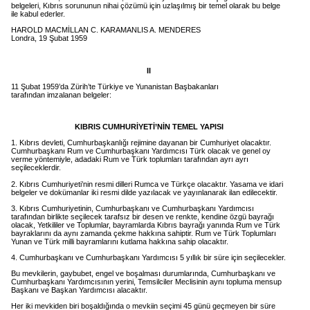
belgeleri, Kıbrıs sorununun nihai çözümü için uzlaşılmış bir temel olarak bu belge
ile kabul ederler.
HAROLD MACMİLLAN C. KARAMANLIS A. MENDERES
Londra, 19 Şubat 1959
II
11 Şubat 1959’da Zürih’te Türkiye ve Yunanistan Başbakanları
tarafından imzalanan belgeler:
KIBRIS CUMHURİYETİ’NİN TEMEL YAPISI
1. Kıbrıs devleti, Cumhurbaşkanlığı rejimine dayanan bir Cumhuriyet olacaktır.
Cumhurbaşkanı Rum ve Cumhurbaşkanı Yardımcısı Türk olacak ve genel oy
verme yöntemiyle, adadaki Rum ve Türk toplumları tarafından ayrı ayrı
seçileceklerdir.
2. Kıbrıs Cumhuriyeti’nin resmi dilleri Rumca ve Türkçe olacaktır. Yasama ve idari
belgeler ve dokümanlar iki resmi dilde yazılacak ve yayınlanarak ilan edilecektir.
3. Kıbrıs Cumhuriyetinin, Cumhurbaşkanı ve Cumhurbaşkanı Yardımcısı
tarafından birlikte seçilecek tarafsız bir desen ve renkte, kendine özgü bayrağı
olacak, Yetkililer ve Toplumlar, bayramlarda Kıbrıs bayrağı yanında Rum ve Türk
bayraklarını da aynı zamanda çekme hakkına sahiptir. Rum ve Türk Toplumları
Yunan ve Türk milli bayramlarını kutlama hakkına sahip olacaktır.
4. Cumhurbaşkanı ve Cumhurbaşkanı Yardımcısı 5 yıllık bir süre için seçilecekler.
Bu mevkilerin, gaybubet, engel ve boşalması durumlarında, Cumhurbaşkanı ve
Cumhurbaşkanı Yardımcısının yerini, Temsilciler Meclisinin aynı topluma mensup
Başkanı ve Başkan Yardımcısı alacaktır.
Her iki mevkiden biri boşaldığında o mevkiin seçimi 45 günü geçmeyen bir süre